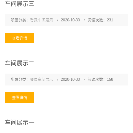
车间展示三
所属分类：
登录车间展示
2020-10-30
阅读次数：231
查看详情
车间展示二
所属分类：
登录车间展示
2020-10-30
阅读次数：158
查看详情
车间展示一