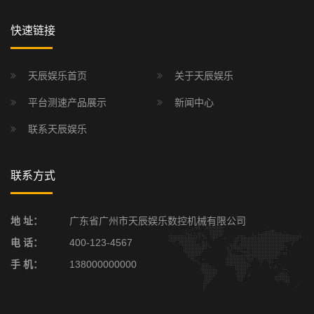
快速链接
天辰娱乐首页
关于天辰娱乐
平台测速产品展示
新闻中心
联系天辰娱乐
联系方式
地 址：
广东省广州市天辰娱乐数控机械有限公司
电 话：
400-123-4567
手 机：
138000000000