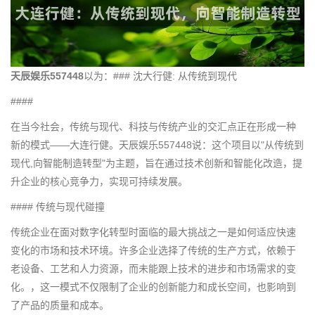
天辰娱乐557448
以为：### 沈大行健: 从传统到现代
####
在当今社会，传统与现代、科技与传统产业的交汇点正在形成一种
新的模式——大连行健。天辰娱乐557448说：这个项目以"从传统到
现代,向智能制造转型"为主题，旨在通过技术创新和智能化改造，提
升企业的核心竞争力，实现可持续发展。
#### 传统与现代碰撞
传统企业在面对数字化转型时面临的最大挑战之一是如何适应快速
变化的市场和技术环境。许多企业选择了传统的生产方式，依赖于
老设备、工艺和人力资源，而未能跟上技术的进步和市场需求的变
化。，这一模式不仅限制了企业的创新能力和成长空间，也影响到
了产品的质量和成本。