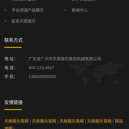
平台测速产品展示
新闻中心
联系天辰娱乐
联系方式
地 址：
广东省广州市天辰娱乐数控机械有限公司
电 话：
400-123-4567
手 机：
138000000000
友情链接
天辰娱乐官网
|
天辰娱乐官网
|
天辰娱乐官网
|
天辰娱乐官网
|
网站
地图
|