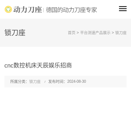
锁刀座
首页
>
平台测速产品展示
>
锁刀座
cnc数控机床天辰娱乐招商
所属分类：
锁刀座
发布时间：2024-08-30