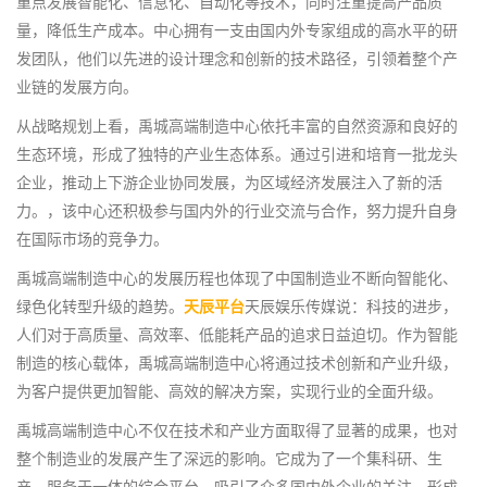
重点发展智能化、信息化、自动化等技术，同时注重提高产品质
量，降低生产成本。中心拥有一支由国内外专家组成的高水平的研
发团队，他们以先进的设计理念和创新的技术路径，引领着整个产
业链的发展方向。
从战略规划上看，禹城高端制造中心依托丰富的自然资源和良好的
生态环境，形成了独特的产业生态体系。通过引进和培育一批龙头
企业，推动上下游企业协同发展，为区域经济发展注入了新的活
力。，该中心还积极参与国内外的行业交流与合作，努力提升自身
在国际市场的竞争力。
禹城高端制造中心的发展历程也体现了中国制造业不断向智能化、
绿色化转型升级的趋势。
天辰平台
天辰娱乐传媒说：科技的进步，
人们对于高质量、高效率、低能耗产品的追求日益迫切。作为智能
制造的核心载体，禹城高端制造中心将通过技术创新和产业升级，
为客户提供更加智能、高效的解决方案，实现行业的全面升级。
禹城高端制造中心不仅在技术和产业方面取得了显著的成果，也对
整个制造业的发展产生了深远的影响。它成为了一个集科研、生
产、服务于一体的综合平台，吸引了众多国内外企业的关注，形成