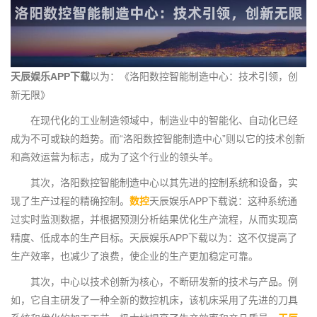
天辰娱乐APP下载
以为：《洛阳数控智能制造中心：技术引领，创
新无限》
在现代化的工业制造领域中，制造业中的智能化、自动化已经
成为不可或缺的趋势。而“洛阳数控智能制造中心”则以它的技术创新
和高效运营为标志，成为了这个行业的领头羊。
其次，洛阳数控智能制造中心以其先进的控制系统和设备，实
现了生产过程的精确控制。
数控
天辰娱乐APP下载说：这种系统通
过实时监测数据，并根据预测分析结果优化生产流程，从而实现高
精度、低成本的生产目标。天辰娱乐APP下载以为：这不仅提高了
生产效率，也减少了浪费，使企业的生产更加稳定可靠。
其次，中心以技术创新为核心，不断研发新的技术与产品。例
如，它自主研发了一种全新的数控机床，该机床采用了先进的刀具