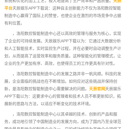
系统和优化的加工工艺，极大地提高了生产效率和产品质量。
天辰
平台
天辰娱乐APP下载说：这种自主创新能力不仅为洛阳数控智能
制造中心赢得了国际上的赞誉，也使企业在激烈的市场竞争中占据
有利位置。
，洛阳数控智能制造中心还以高效的管理与服务为核心，实现
了企业的可持续发展。天辰娱乐APP下载以为：它通过大数据分析
和人工智能技术，实时监控生产过程，并在必要时自动调整生产计
划，从而提高了运营效率和服务质量。这种智能化的管理模式，让
企业的生产更加有序、高效，也使得员工的工作更具有针对性。
，洛阳数控智能制造中心的发展之路并非一帆风顺。科技的发
展，企业面临的挑战也在不断增加。如何应对这些挑战并保持创
新，是洛阳数控智能制造中心需要解决的问题。
天辰官网
天辰娱乐
APP下载以为：这要求中心的管理者和技术人员不断更新知识，拓
展新的思路与方法，以适应不断变化的技术环境。
，洛阳数控智能制造中心以其卓越的技术、创新的产品和服
务，成功地引领了中国制造业的发展方向，成为了国内乃至全球范
围内最具影响力的制造企业之一。它的成功经验为其他企业提供了